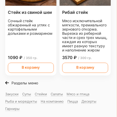
Стейк из свиной шеи
Рибай стейк
Сочный стейк
Мясо исключительной
обжаренный на углях с
мягкости, премиального
картофельными
зернового откорма.
дольками и розмарином
Вырезка из реберной
части и срез трех мышц,
каждая из которых
имеет разную текстуру
и наполнение жиром
1090 ₽
3570 ₽
/ 350 гр.
/ 300 гр.
В корзину
В корзину
Разделы меню
Закуски
Супы
Стейки
Салаты
Мясо и птица
Рыба и моредукты
На компанию
Пицца
Десерты
Гарниры