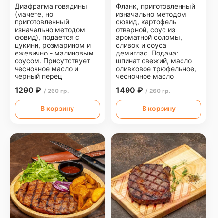
Диафрагма говядины
Фланк, приготовленный
(мачете, но
изначально методом
приготовленный
сювид, картофель
изначально методом
отварной, соус из
сювид), подается с
ароматной соломы,
цукини, розмарином и
сливок и соуса
ежевично - малиновым
демиглас. Подача:
соусом. Присутствует
шпинат свежий, масло
чесночное масло и
оливковое трюфельное,
черный перец
чесночное масло
1290 ₽
1490 ₽
/ 260 гр.
/ 260 гр.
В корзину
В корзину