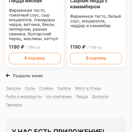
Пицца мясная
Сырная пицца с
камамбером
Фирменная тесто,
томатный соус, сыр
Фирменное тесто, белый
моцарелла, помидоры
соус, моцарелла,
черри, ветчина, бекон,
чеддер и камамбер
пепперони, рваная
свинина, болгарский
перец, маслины, кетчуп
1190 ₽
1190 ₽
/ 790 гр.
/ 730 гр.
В корзину
В корзину
Разделы меню
Закуски
Супы
Стейки
Салаты
Мясо и птица
Рыба и моредукты
На компанию
Пицца
Десерты
Гарниры
У НАС ЕСТЬ ПРИЛОЖЕНИЕ!