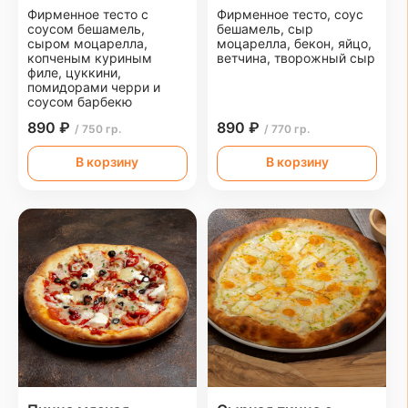
Фирменное тесто с
Фирменное тесто, соус
соусом бешамель,
бешамель, сыр
сыром моцарелла,
моцарелла, бекон, яйцо,
копченым куриным
ветчина, творожный сыр
филе, цуккини,
помидорами черри и
соусом барбекю
890 ₽
890 ₽
/ 750 гр.
/ 770 гр.
В корзину
В корзину